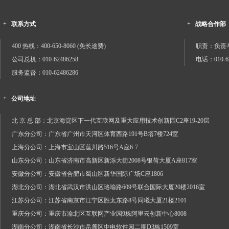
+
+
联系方式
战略合作部
400 热线：400-650-8060 (免长途费)
职责：负责
公司总机：010-62486258
电话：010-62
服务监督：010-62486286
+
公司地址
北 京 总 部：北京海淀区下一代互联网及重大应用技术创新园C2座19-20层
广东分公司：广东省广州市天河区体育西路191号B塔7楼724室
上海分公司：上海市宝山区蕰川路516号A座6-7
山东分公司：山东省济南市高新区新泺大街2008号银荷大厦A座817室
安徽分公司：安徽省合肥市蜀山区新华国际广场C座1806
湖北分公司：湖北省武汉市洪山区珞喻路609号联合国际大厦20楼2016室
江苏分公司：江苏省南京市江宁区胜太东路8号同曦大厦21楼2101
重庆分公司：重庆市渝北区互联网产业园9栋阿里云创新中心8008
湖南分公司：湖南省长沙市岳麓区中电软件园二期D3栋1509室