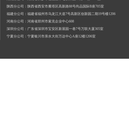
陕西分公司：陕西省西安市雁塔区高新路88号尚品国际B座705室
福建分公司：福建省福州市乌龙江大道7号高新区创新园二期19号楼1206
河南分公司：河南省郑州市索克企业中心608
深圳分公司：广东省深圳市宝安区新屋园一巷7号万联大厦305室
宁夏分公司：宁夏银川市亲水大街万达中心A座12楼1206室