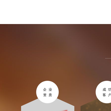
企业
成
资质
客