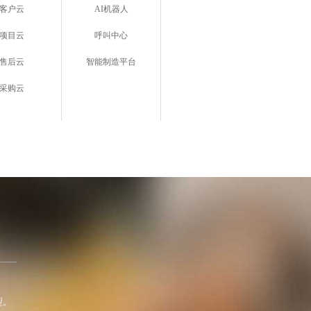
客户云
AI机器人
项目云
呼叫中心
售后云
智能制造平台
采购云
型。